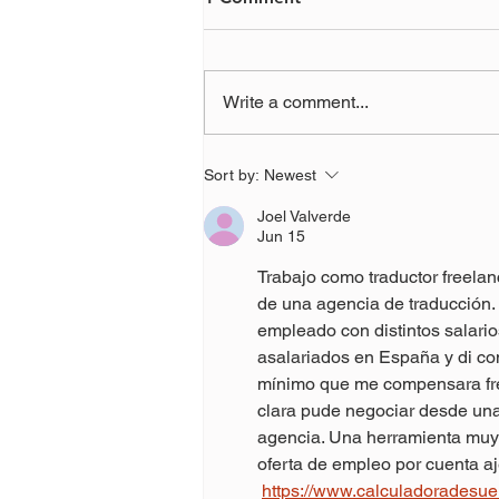
Write a comment...
Have you, or someone you
Sort by:
Newest
know, been the victim of a
Joel Valverde
scam?
Jun 15
Trabajo como traductor freelan
de una agencia de traducción.
empleado con distintos salari
asalariados en España y di con
mínimo que me compensara fre
clara pude negociar desde una
agencia. Una herramienta muy 
oferta de empleo por cuenta a
https://www.calculadoradesue