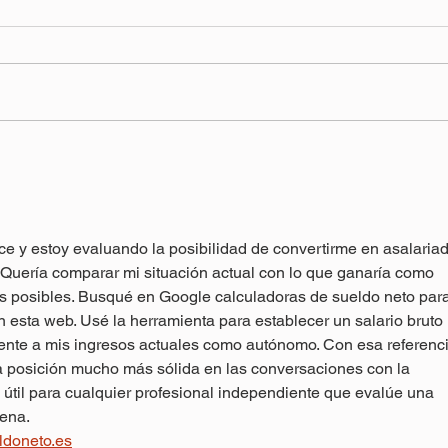
"Retirement at Risk"-
STRS
ORTA's takeaway
pay 
ce y estoy evaluando la posibilidad de convertirme en asalariad
 Quería comparar mi situación actual con lo que ganaría como 
os posibles. Busqué en Google calculadoras de sueldo neto para
 esta web. Usé la herramienta para establecer un salario bruto 
nte a mis ingresos actuales como autónomo. Con esa referenci
 posición mucho más sólida en las conversaciones con la 
útil para cualquier profesional independiente que evalúe una 
jena.
ldoneto.es