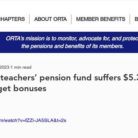
CHAPTERS
ABOUT ORTA
MEMBER BENEFITS
ORTA's mission is to monitor, advocate for, and protec
the pensions and benefits of its members.
 2023
1 min read
teachers’ pension fund suffers $5.3
 get bonuses
com/watch?v=fZZi-JA5SLA&t=2s